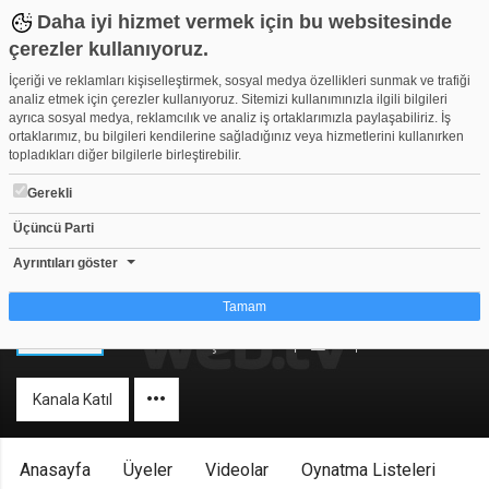
Daha iyi hizmet vermek için bu websitesinde
çerezler kullanıyoruz.
İçeriği ve reklamları kişiselleştirmek, sosyal medya özellikleri sunmak ve trafiği
analiz etmek için çerezler kullanıyoruz. Sitemizi kullanımınızla ilgili bilgileri
ayrıca sosyal medya, reklamcılık ve analiz iş ortaklarımızla paylaşabiliriz. İş
ortaklarımız, bu bilgileri kendilerine sağladığınız veya hizmetlerini kullanırken
topladıkları diğer bilgilerle birleştirebilir.
Gerekli
Üçüncü Parti
Ayrıntıları göster
erenteknoloji
Tamam
Herkese Açık Kanal
0
365
Çerez nedir?
Çerezler, web-sitelerinin, kullanıcıların deneyimlerini daha verimli hale getirmek
Kanala Katıl
amacıyla kullandığı küçük metin dosyalarıdır. Yasalara göre, bu sitenin
işletilmesi için kesinlikle gerekli olan çerezleri cihazınıza yerleştirebiliyoruz.
Diğer çerez türleri için sizden izin almamız gerekiyor. Bu site farklı çerez türleri
kullanmaktadır. Bazı çerezler, sayfalarımızda yer alan üçüncü şahıs hizmetleri
Anasayfa
Üyeler
Videolar
Oynatma Listeleri
tarafından yerleştirilir. İzniniz şu alanlar için geçerlidir: web.tv