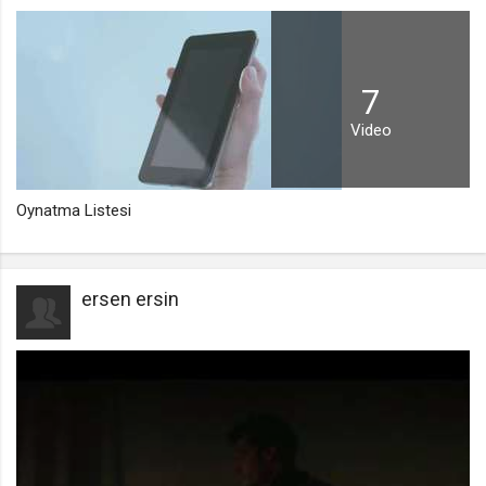
.web.tv
Intel ile kusursuz tablet deneyimi
Site içeriği önerme
Teknoloji
1 yıl
7
Video
voteLike*
.web.tv
İsimsiz ziyaretçi için site içeriği
Oynatma Listesi
beğenme
1 ay
ersen ersin
voteDislike*
.web.tv
İsimsiz ziyaretçi için site içeriği
beğenmeme
1 ay