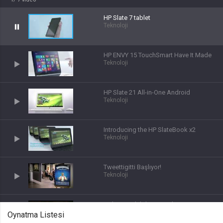
lang
HP Slate 7 tablet
Teknoloji
.web.tv
Seçilen dil tercihini tutmak
HP ENVY 15 TouchSmart Have It Made
1 ay
Teknoloji
webtvs
HP Slate 21 All-in-One Android
.web.tv
Teknoloji
Oturum verisini tutmak
1 gün
Introducing the HP SlateBook x2
Teknoloji
[hash]
.web.tv
Tweettigitti Başlıyor!
Teknoloji
Oturum doğrulama verisi
1 ay
Dokunmatik bilgisayar deneyimi
dünyanızı değiştirebilir - Ultrabook™
Oynatma Listesi
Teknoloji
channelCategories