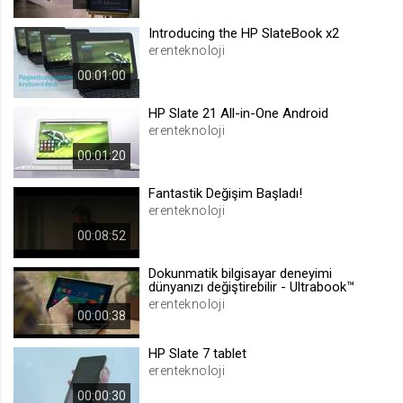
.web.tv
Introducing the HP SlateBook x2
Site içeriği önerme
erenteknoloji
1 yıl
00:01:00
HP Slate 21 All-in-One Android
voteLike*
erenteknoloji
.web.tv
00:01:20
İsimsiz ziyaretçi için site içeriği
beğenme
Fantastik Değişim Başladı!
1 ay
erenteknoloji
00:08:52
voteDislike*
Dokunmatik bilgisayar deneyimi
.web.tv
dünyanızı değiştirebilir - Ultrabook™
erenteknoloji
İsimsiz ziyaretçi için site içeriği
00:00:38
beğenmeme
1 ay
HP Slate 7 tablet
erenteknoloji
00:00:30