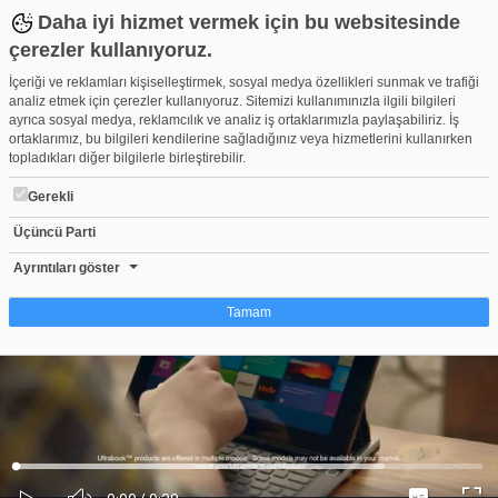
Daha iyi hizmet vermek için bu websitesinde
çerezler kullanıyoruz.
İçeriği ve reklamları kişiselleştirmek, sosyal medya özellikleri sunmak ve trafiği
analiz etmek için çerezler kullanıyoruz. Sitemizi kullanımınızla ilgili bilgileri
ayrıca sosyal medya, reklamcılık ve analiz iş ortaklarımızla paylaşabiliriz. İş
ortaklarımız, bu bilgileri kendilerine sağladığınız veya hizmetlerini kullanırken
topladıkları diğer bilgilerle birleştirebilir.
Gerekli
Üçüncü Parti
Dokunmatik bilgisayar deneyimi dünyanızı değiştirebilir - Ultra
Beğen
Beğenme
Pay
Ayrıntıları göster
0
Tamam
Çerez nedir?
Çerezler, web-sitelerinin, kullanıcıların deneyimlerini daha verimli hale getirmek
amacıyla kullandığı küçük metin dosyalarıdır. Yasalara göre, bu sitenin
işletilmesi için kesinlikle gerekli olan çerezleri cihazınıza yerleştirebiliyoruz.
Diğer çerez türleri için sizden izin almamız gerekiyor. Bu site farklı çerez türleri
Yüklendi
:
Yükleniyor
:
kullanmaktadır. Bazı çerezler, sayfalarımızda yer alan üçüncü şahıs hizmetleri
0%
0%
Ses
tarafından yerleştirilir. İzniniz şu alanlar için geçerlidir: web.tv