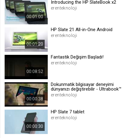
Introducing the HP SlateBook x2
.web.tv
erenteknoloji
Site içeriği önerme
00:01:00
1 yıl
HP Slate 21 All-in-One Android
erenteknoloji
voteLike*
00:01:20
.web.tv
Fantastik Değişim Başladı!
İsimsiz ziyaretçi için site içeriği
beğenme
erenteknoloji
1 ay
00:08:52
Dokunmatik bilgisayar deneyimi
voteDislike*
dünyanızı değiştirebilir - Ultrabook™
erenteknoloji
.web.tv
00:00:38
İsimsiz ziyaretçi için site içeriği
beğenmeme
HP Slate 7 tablet
erenteknoloji
1 ay
00:00:30