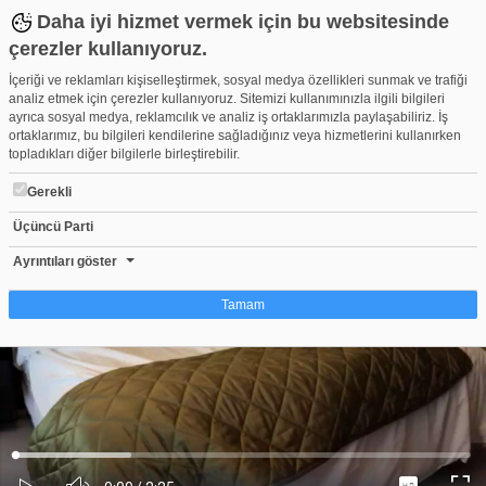
Daha iyi hizmet vermek için bu websitesinde
çerezler kullanıyoruz.
İçeriği ve reklamları kişiselleştirmek, sosyal medya özellikleri sunmak ve trafiği
analiz etmek için çerezler kullanıyoruz. Sitemizi kullanımınızla ilgili bilgileri
ayrıca sosyal medya, reklamcılık ve analiz iş ortaklarımızla paylaşabiliriz. İş
ortaklarımız, bu bilgileri kendilerine sağladığınız veya hizmetlerini kullanırken
topladıkları diğer bilgilerle birleştirebilir.
Gerekli
Üçüncü Parti
Intel ile kusursuz tablet deneyimi
Beğen
Beğenme
Pay
Ayrıntıları göster
0
Tamam
Çerez nedir?
Çerezler, web-sitelerinin, kullanıcıların deneyimlerini daha verimli hale getirmek
amacıyla kullandığı küçük metin dosyalarıdır. Yasalara göre, bu sitenin
işletilmesi için kesinlikle gerekli olan çerezleri cihazınıza yerleştirebiliyoruz.
Diğer çerez türleri için sizden izin almamız gerekiyor. Bu site farklı çerez türleri
Yüklendi
:
Yükleniyor
:
kullanmaktadır. Bazı çerezler, sayfalarımızda yer alan üçüncü şahıs hizmetleri
0%
0%
Ses
tarafından yerleştirilir. İzniniz şu alanlar için geçerlidir: web.tv