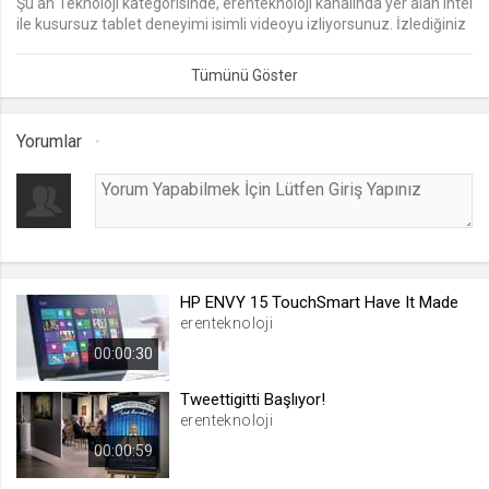
Şu an Teknoloji kategorisinde, erenteknoloji kanalında yer alan Intel
ile kusursuz tablet deneyimi isimli videoyu izliyorsunuz. İzlediğiniz
lang
Intel ile kusursuz tablet deneyimi videosu eklenmiş olup 0 kez
.web.tv
izlenmiştir. Intel ile kusursuz tablet deneyimi video izle, Intel ile
kusursuz tablet deneyimi video seyret
Seçilen dil tercihini tutmak
1 ay
Yorumlar
webtvs
.web.tv
Oturum verisini tutmak
1 gün
HP ENVY 15 TouchSmart Have It Made
erenteknoloji
[hash]
00:00:30
.web.tv
Oturum doğrulama verisi
Tweettigitti Başlıyor!
erenteknoloji
1 ay
00:00:59
channelCategories